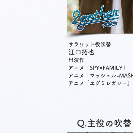
サラワット役吹替
江口拓也
出演作：
アニメ「SPY×FAMILY」
アニメ「マッシュル-MASH
アニメ「エグミレガシー」
​Q.主役の