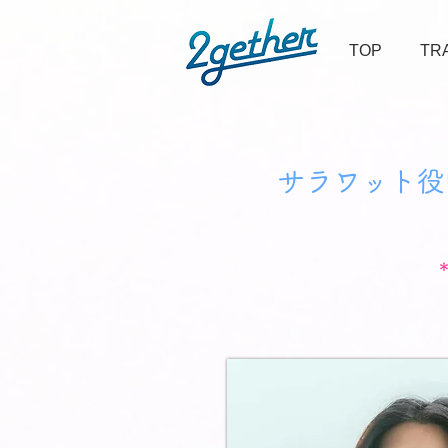
TOP
TR
サラワット役