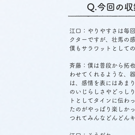
​Q.今回
江口：やりやすさは毎
クターですが、壮馬の
僕もサラワットとして
斉藤：僕は普段から拓
わせてくれるような、
は、感情を表にはあま
のいじらしさやどっし
トとしてタインに伝わ
たのがやっぱり楽しか
つれてみんなどんどん